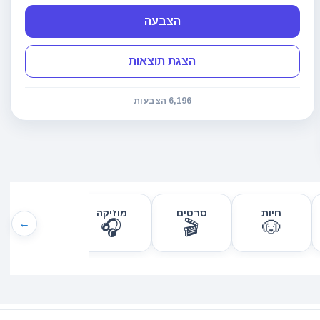
הצבעה
הצגת תוצאות
6,196 הצבעות
חיות
סרטים
מוזיקה
חופשות
←
✈️
🎧
🎬
🐶