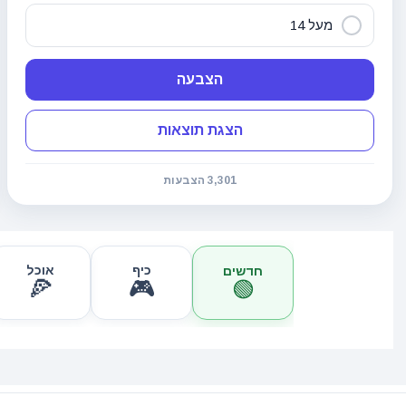
מעל 14
הצבעה
הצגת תוצאות
3,301 הצבעות
כיף
אוכל
חדשים
🍕
🎮
🟢