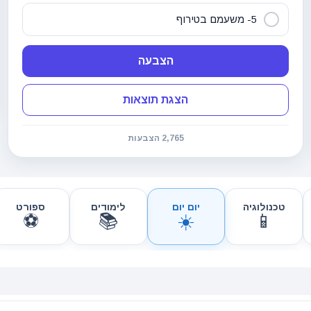
5- משעמם בטירוף
הצבעה
הצגת תוצאות
2,765 הצבעות
טכנולוגיה
יום יום
לימודים
ספורט
⚽
📚
☀️
📱