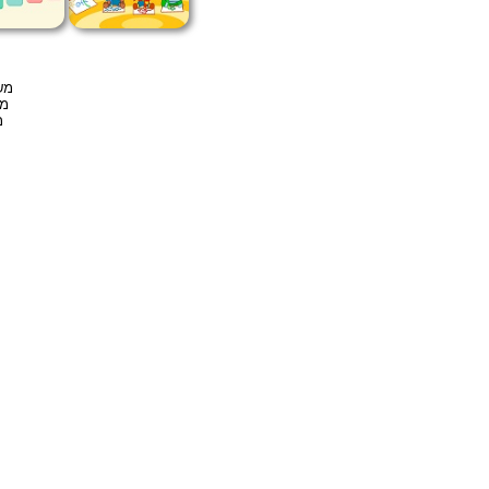
מש
מש
מ