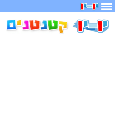
תפריט
משחקים
בדיחות
חידות
חיפוש
2025 משחקים
אפליקציות
ארץ עיר
קטנטנים
דפי צביעה
משפטים
מצחיקות
מגניבות
איש תלוי
מדריכים
פוקימון גו
מצא הבדלים
יצירה
משחקי בנות
אשליות
צביעה אונליין