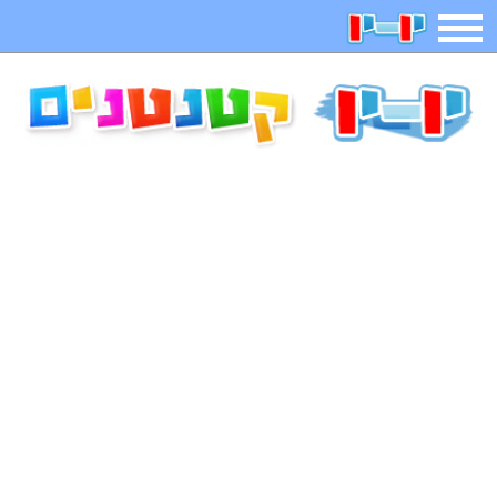
תפריט
משחקים
בדיחות
חידות
חיפוש
2025 משחקים
אפליקציות
ארץ עיר
קטנטנים
דפי צביעה
משפטים
מצחיקות
מגניבות
איש תלוי
מדריכים
פוקימון גו
מצא הבדלים
יצירה
משחקי בנות
אשליות
צביעה אונליין