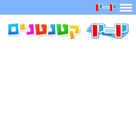
תפריט
משחקים
בדיחות
חידות
חיפוש
2025 משחקים
אפליקציות
ארץ עיר
קטנטנים
דפי צביעה
משפטים
מצחיקות
מגניבות
איש תלוי
מדריכים
פוקימון גו
מצא הבדלים
יצירה
משחקי בנות
אשליות
צביעה אונליין