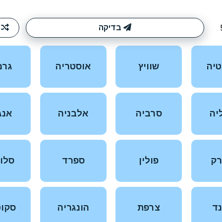
בדיקה
ערבוב
שוויץ
אוסטריה
גרמניה
סרביה
אלבניה
אנגליה
פולין
ספרד
סלובניה
צרפת
הונגריה
סקוטלנד