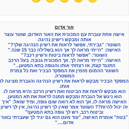
אור אדום
אישה אחת עוברת עם המכונית את האור האדום, שוטר עוצר
אותה ומבקש רישיון נהיגה.
השוטר: "גבירתי, אפשר לראות את רשיון הנהיגה שלך?"
האישה: "הייתי מראה לך אך הוא בשלילה כבר 15 שנה."
השוטר: "אפשר לראות ביטוח ורשיון רכב?"
האישה: "הייתי מראה לך, אך המכונית גנובה. בעל הרכב
התנגד קצת, אז רצחתי אותו והגופה בתא המטען..."
השוטר ההמום מזמין את המפקד הבכיר ואת כל צמרת
המשטרה.
מפקד הבכיר מבקש לראות את רשיון הנהיגה והגברת מציגה לו
אותו.
הוא מבקש לראות את הביטוח ואת רשיון הרכב והיא מראה לו.
הוא ניגש אל הגברת ומבקש ממנה לראות את תא המטען.
האישה מראה לו, אך הוא לא רואה שום גופה, ומיד שואל: "איך
זה יכול להיות?? השוטר אמר שאין לך רשיון נהיגה, אין לך רשיון
וביטוח רכב, ויש לך גופה בתא המטען!"
"בטח" אומרת האישה, "עוד מעט הוא גם יגיד לך שעברתי באור
אדום....."