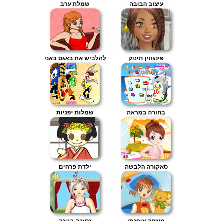
עיצוב הבובה
שמלת ערב
פינגווין תינוק
להלביש את באגס באני
בחורה במראה
שמלות יפניות
סאקורה הלבשה
ילדת פרחים
משחק אופנתי
נסיכה בגינה