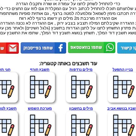
כדי להתחיל לשחק לחצו על עמודה או שורה ותקבלו הגדרה
 שלחצתם תוכלו להתחיל לכתוב רגיל עם המקלדת וגם לזוז עם החצים כדי לכ
ה תכתבו מימין לשמאל ומלמעלה למטה ברצף , גם אותיות סופיות משתתפו
אם ההגדרה מורכבת מ2 מילים הן ירשמו ברצף ללא רווח
 ההגדרה שקיבלתם המילה תצבע בצבע ירוק , אם ההגדרה לא נכונה ההגדרה
ת פתרון התשחץ לחצו על לחצן הגדרות בתשבץ (גלגל השיניים) ולאחר מכן על
ושא תשבץ דוד המלך, תשחץ בנושא תשבץ דוד המלך, שתפו את התשבץ עם ח
עוד תשבצים באותה קטגוריה:
בניין התפעל
מילים נרדפות
תשבץ חורף
חגי תש
בץ בנושא אביב
מילים בחשבון
מערכת השמש
תשבץ לטו