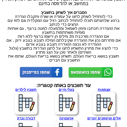
במחשב או להדפסה בחינם
הסברים איך לשחק בתשבץ:
כדי להתחיל לשחק לחצו על עמודה או שורה ותקבלו הגדרה
ברגע שלחצתם תוכלו להתחיל לכתוב רגיל עם המקלדת וגם לזוז עם
החצים כדי לכתוב
את ההגדרה תכתבו מימין לשמאל ומלמעלה למטה ברצף , גם אותיות
סופיות משתתפות בתשבץ
אם ההגדרה מורכבת מ2 מילים הן ירשמו ברצף ללא רווח
אם פתרתם נכון את ההגדרה שקיבלתם המילה תצבע בצבע ירוק , אם
ההגדרה לא נכונה ההגדרה תצבע בצבע אדום
כדי להציג את פתרון התשחץ לחצו על לחצן הגדרות בתשבץ (גלגל
השיניים) ולאחר מכן על הצג פתרון
תשבץ בנושא בריאת העולם, תשחץ בנושא בריאת העולם, שתפו את
התשבץ עם חברים :
עוד תשבצים באותה קטגוריה:
עצמאות
בעלי-חיים
תשבץ לילדים
אלים וטיטאנים יווניים
ארגנטינה
דבורה וברק