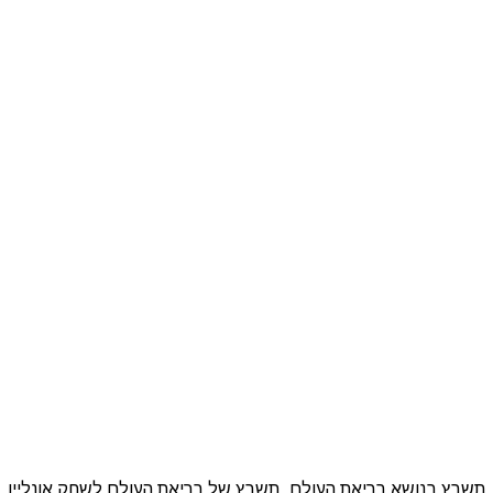
מתכונים
טריוויה
מגניבים
סרטונים
תשבץ בנושא בריאת העולם, תשבץ של בריאת העולם לשחק אונליין