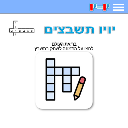
תפריט
משחקים
בדיחות
חידות
חיפוש
בריאת העולם
2023 משחקים
אפליקציות
ארץ עיר
קטנטנים
לחצו על התמונה לשחק בתשבץ
דפי צביעה
משפטים
מצחיקות
מגניבות
איש תלוי
מדריכים
פוקימון גו
מצא הבדלים
יצירה
משחקי בנות
אשליות
חדשות