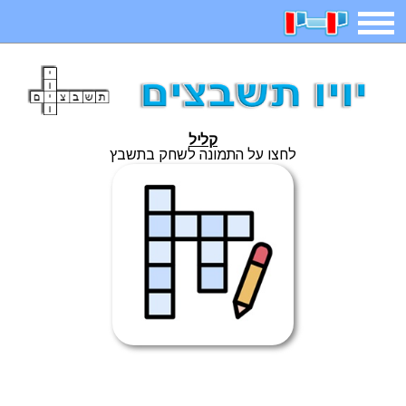
תפריט
משחקים
בדיחות
חידות
חיפוש
קליל
2023 משחקים
אפליקציות
ארץ עיר
קטנטנים
לחצו על התמונה לשחק בתשבץ
דפי צביעה
משפטים
מצחיקות
מגניבות
איש תלוי
מדריכים
פוקימון גו
מצא הבדלים
יצירה
משחקי בנות
אשליות
חדשות