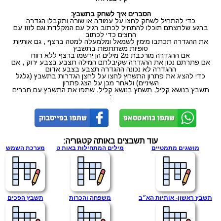
הסברים איך לשחק בתשבץ:
כדי להתחיל לשחק לחצו על עמודה או שורה ותקבלו הגדרה
ברגע שלחצתם תוכלו להתחיל לכתוב רגיל עם המקלדת וגם לזוז עם
החצים כדי לכתוב
את ההגדרה תכתבו מימין לשמאל ומלמעלה למטה ברצף , גם אותיות
סופיות משתתפות בתשבץ
אם ההגדרה מורכבת מ2 מילים הן ירשמו ברצף ללא רווח
אם פתרתם נכון את ההגדרה שקיבלתם המילה תצבע בצבע ירוק , אם
ההגדרה לא נכונה ההגדרה תצבע בצבע אדום
כדי להציג את פתרון התשחץ לחצו על לחצן הגדרות בתשבץ (גלגל
השיניים) ולאחר מכן על הצג פתרון
תשבץ בנושא קליל, תשחץ בנושא קליל, שתפו את התשבץ עם חברים
:
עוד תשבצים באותה קטגוריה:
מושגים מתמטיים
מילים המתחילות באות ט
מערכת השמש
תשבץ ראשון- אותיות הא״ב
משפחה והכרות
תשבץ הפכים