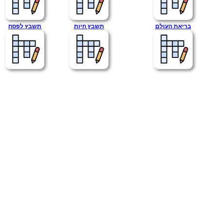
בריאת העולם
תשבץ חיות
תשבץ לפסח