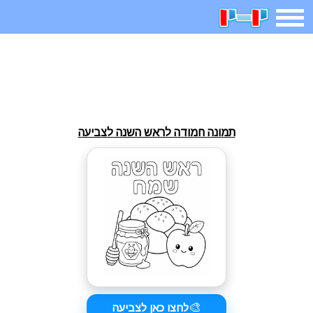
משחקים
בדיחות
חידות
חיפוש
2025 משחקים
אפליקציות
ארץ עיר
קטנטנים
תמונה חמודה לראש השנה לצביעה
דפי צביעה
משפטים
מצחיקות
מגניבות
איש תלוי
מדריכים
פוקימון גו
מצא הבדלים
יצירה
משחקי בנות
אשליות
צביעה אונליין
🎨
לחצו כאן לצביעה