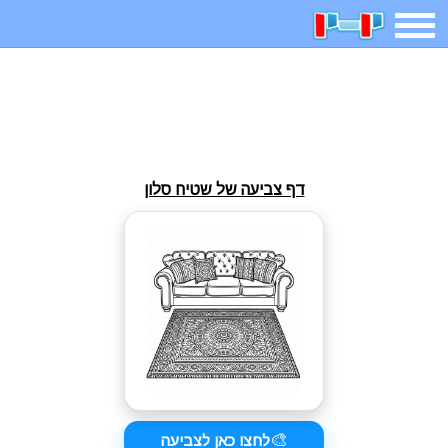
משחקים
בדיחות
חידות
חיפוש
2025 משחקים
אפליקציות
ארץ עיר
קטנטנים
דף צביעה של שטיח סלון
דפי צביעה
משפטים
מצחיקות
מגניבות
איש תלוי
מדריכים
פוקימון גו
מצא הבדלים
יצירה
משחקי בנות
אשליות
צביעה אונליין
🎨
לחצו כאן לצביעה